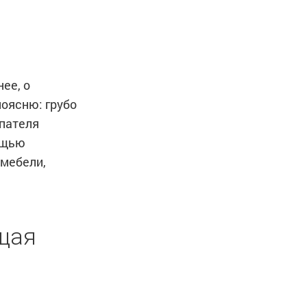
ее, о
поясню: грубо
упателя
мощью
мебели,
щая