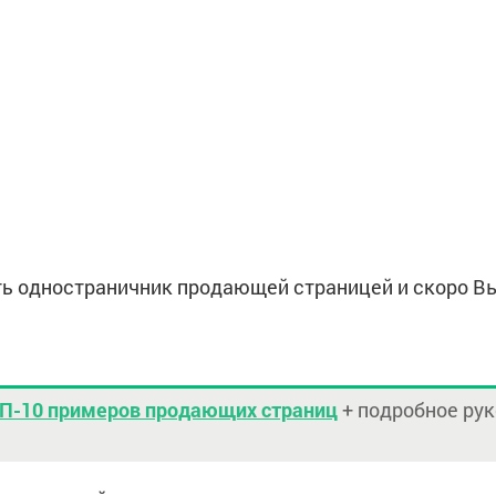
ть одностраничник продающей страницей и скоро В
П-10 примеров продающих страниц
+ подробное рук