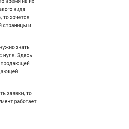
о время на их
акого вида
, то хочется
й страницы и
 нужно знать
с нуля. Здесь
я продающей
одающей
ь заявки, то
румент работает