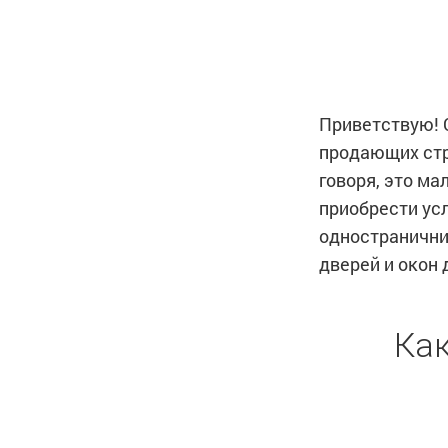
Приветствую! С
продающих стра
говоря, это ма
приобрести усл
одностранични
дверей и окон 
Ка