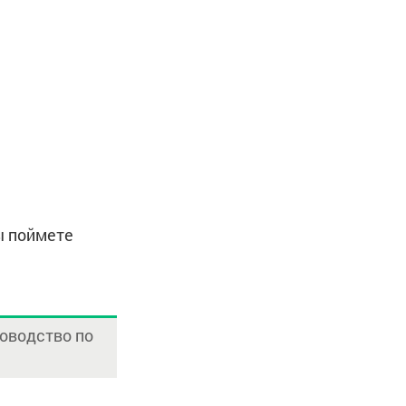
ы поймете
оводство по