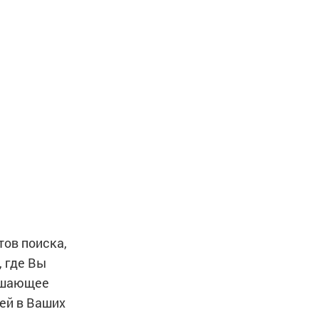
тов поиска,
 где Вы
решающее
ей в Ваших