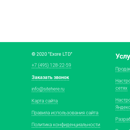
© 2020 "Exore LTD"
Усл
+7 (495) 128-22-59
Прода
Заказать звонок
Настр
сетях
info@sitehere.ru
Настр
Карта сайта
Яндекс
Правила использования сайта
Разра
Политика конфиденциальности