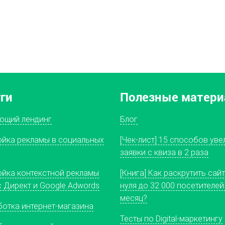
уги
Полезные матер
ющий лендинг
Блог
ойка рекламы в социальных
[Чек-лист] 15 способов уве
заявки с квиза в 2 раза
ойка контекстной рекламы
[Книга] Как раскрутить сайт
 Директ и Google Adwords
нуля до 32 000 посетителей
месяц?
ботка интернет-магазина
Тесты по Digital-маркетингу