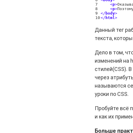
7

<
p
>
Оказыв
8

<
p
>
Поэтом
9

<
/
body
>
<
/
html
>
Данный тег ра
текста, которы
Дело в том, чт
изменений на h
стилей(CSS). В
через атрибу
называются се
уроки по CSS.
Пробуйте всё п
и как их приме
Больше практ