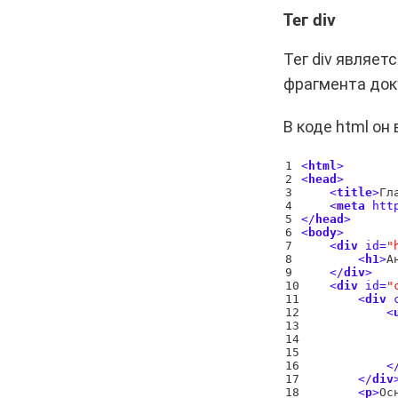
Тег div
Тег div являе
фрагмента док
В коде html о
1

<
html
>
2

<
head
>
3

<
title
>
Гл
4

<
meta
htt
5

<
/
head
>
6

<
body
>
7

<
div
id
=
"
8

<
h1
>
А
9

<
/
div
>
10

<
div
id
=
"
11

<
div
12

<
13

14

15

16

<
17

<
/
div
18

<
p
>
Ос