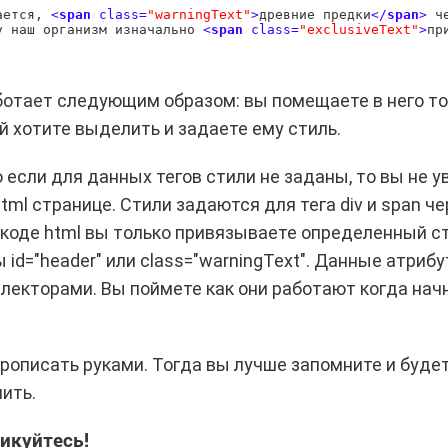
ается, 
<
span
class
=
"warningText"
>
древние предки
<
/
span
>
 ч
у наш организм изначально 
<
span
class
=
"exclusiveText"
>
пр
ботает следующим образом: вы помещаете в него т
й хотите выделить и задаете ему стиль.
о если для данных тегов стили не заданы, то вы не 
tml странице. Стили задаются для тега div и span ч
 коде html вы только привязываете определенный с
ты
id="header"
или
class="warningText"
. Данные атриб
лекторами. Вы поймете как они работают когда нач
рописать руками. Тогда вы лучше запомните и буде
нить.
икуйтесь!