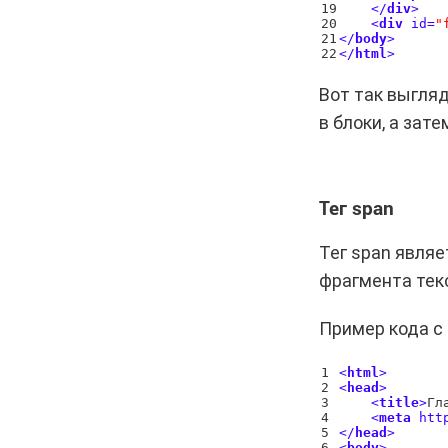
19

<
/
div
>
20

<
div
id
=
"
21

<
/
body
>
<
/
html
>
Вот так выгляд
в блоки, а зат
Тег span
Тег span явля
фрагмента текс
Пример кода с 
1

<
html
>
2

<
head
>
3

<
title
>
Гл
4

<
meta
htt
5

<
/
head
>
6

<
body
>