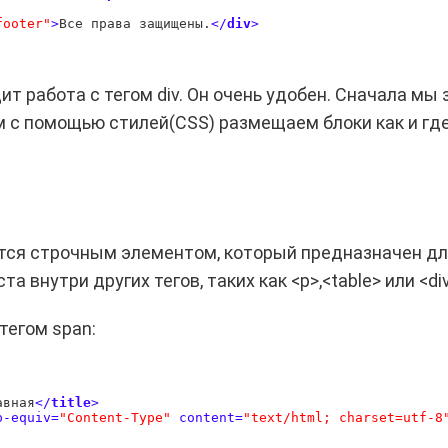
footer"
>
Все права защищены.
<
/
div
>
ит работа с тегом div. Он очень удобен. Сначала мы
ем с помощью стилей(CSS) размещаем блоки как и где
ется строчным элементом, который предназначен д
та внутри других тегов, таких как
<p>
,
<table>
или
<di
тегом span:
авная
<
/
title
>
p-equiv
=
"Content-Type"
content
=
"text/html; charset=utf-8