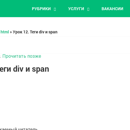
РУБРИКИ
УСЛУГИ
ВАКАНСИИ
html
»
Урок 12. Теги div и span
.
Прочитать позже
еги div и span
ажаемый читатель.