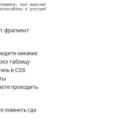
еловека, как выяснили учёные, питались преимущественно ф
испособлен к употреблению фруктов
<
/
span
>
.
<
/
p
>
от фрагмент
увидите никаких
ерез таблицу
тиль в CSS
уты
нете проходить
те помнить где