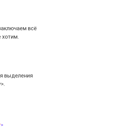
 заключаем всё
 хотим.
ля выделения
v>
.
"
>