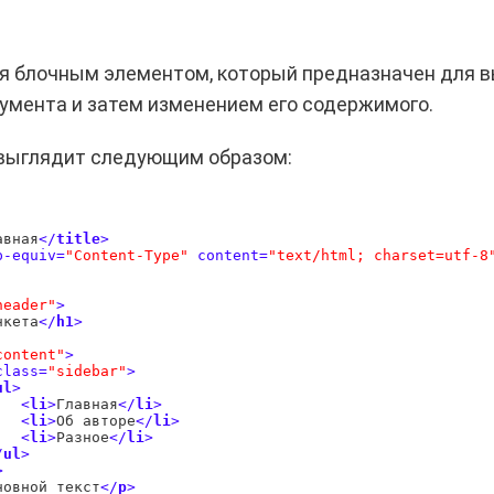
тся блочным элементом, который предназначен для 
умента и затем изменением его содержимого.
н выглядит следующим образом:
авная
<
/
title
>
p-equiv
=
"Content-Type"
content
=
"text/html; charset=utf-8
header"
>
нкета
<
/
h1
>
content"
>
class
=
"sidebar"
>
ul
>
<
li
>
Главная
<
/
li
>
<
li
>
Об авторе
<
/
li
>
<
li
>
Разное
<
/
li
>
/
ul
>
>
новной текст
<
/
p
>