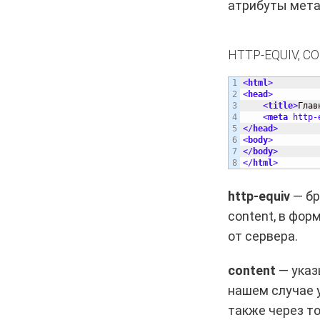
атрибуты мета
HTTP-EQUIV, C
1

<
html
>
2

<
head
>
3

<
title
>
Глав
4

<
meta
http-
5

<
/
head
>
6

<
body
>
7

<
/
body
>
<
/
html
>
http-equiv
— бр
content, в фор
от сервера.
content
— указ
нашем случае у
также через т