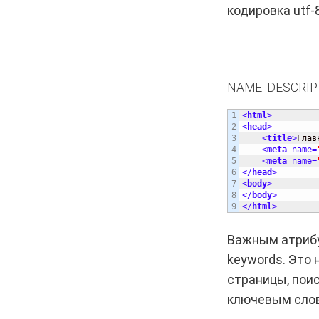
кодировка utf-8
NAME: DESCRIP
1

<
html
>
2

<
head
>
3

<
title
>
Глав
4

<
meta
name
=
5

<
meta
name
=
6

<
/
head
>
7

<
body
>
8

<
/
body
>
<
/
html
>
Важным атрибу
keywords. Это 
страницы, пои
ключевым слов