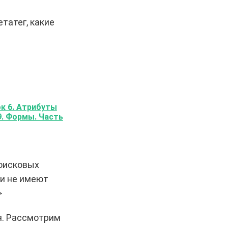
етатег, какие
к 6. Атрибуты
9. Формы. Часть
оисковых
и не имеют
>
я. Рассмотрим