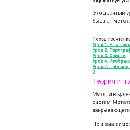
Здравствуй
, ув
Это десятый ур
бывают метате
Перед прочтени
Урок 1. Что так
Урок 2. Парагра
Урок 3. Списки
Урок 4. Изобра
Урок 7. Таблицы
2
Теория и п
Метатеги хран
систем. Метат
закрывающего 
Но в зависимо