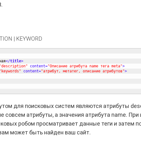
.
TION | KEYWORD
ная
<
/
title
>
"description"
content
=
"Описание атрибута name тега meta"
>
"keywords"
content
=
"атрибут, метатег, описание атрибутов"
>
том для поисковых систем являются атрибуты descr
не совсем атрибуты, а значения атрибута name. При
сковых робом просматривает данные теги и затем 
ам может быть найден ваш сайт.