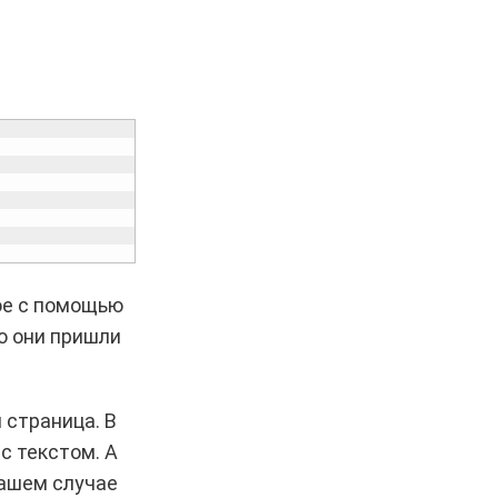
ое с помощью
то они пришли
 страница. В
 с текстом. А
нашем случае