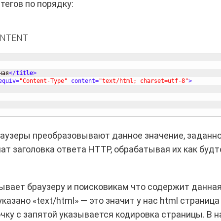
тегов по порядку:
ONTENT
ная
<
/
title
>
equiv
=
"Content-Type"
content
=
"text/html; charset=utf-8"
>
аузеры преобразовывают данное значение, заданн
мат заголовка ответа HTTP, обрабатывая их как буд
ывает браузеру и поисковикам что содержит данная
казано «text/html» — это значит у нас html страница
очку с запятой указывается кодировка страницы. В 