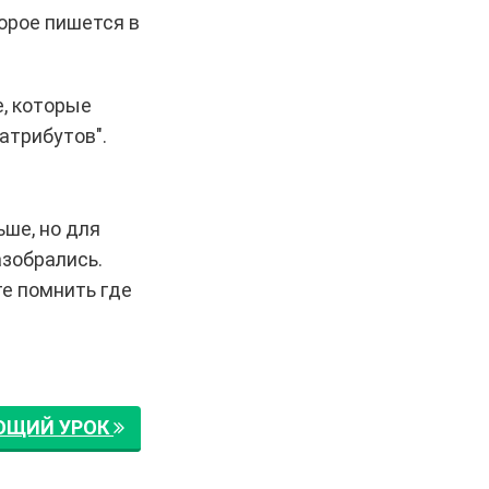
торое пишется в
, которые
 атрибутов"
.
ше, но для
азобрались.
те помнить где
ЮЩИЙ УРОК