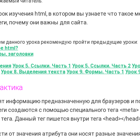
ажаемый читатель.
ок изучения html, в котором вы узнаете что такое м
ги, почему они важны для сайта.
ем данного урока рекомендую пройти предыдущие уроки:
ое html?
фы, заголовки
жения
Урок 5. Ссылки. Часть 1
Урок 5. Ссылки. Часть 2
Уро
Урок 8. Выделения текста
Урок 9. Формы. Часть 1
Урок 
рактика
ят информацию предназначенную для браузеров и п
еги создаются с помощью специального тега
<meta>
тега. Данный тег пишется внутри тега
<head></head
сти от значения атрибута они носят разные значени