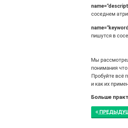
name="descript
соседнем атр
name="keyword
пишутся в сос
Мы рассмотрел
понимания что 
Пробуйте всё п
и как их приме
Больше практ
ПРЕДЫДУЩ