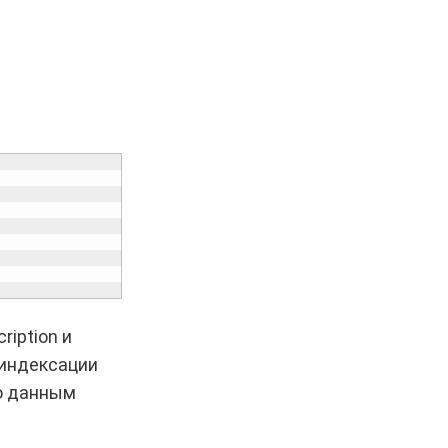
iption и
 индексации
по данным