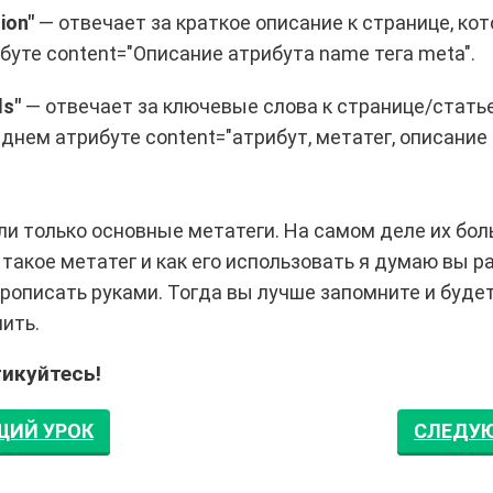
ion"
— отвечает за краткое описание к странице, ко
ибуте
content="Описание атрибута name тега meta"
.
s"
— отвечает за ключевые слова к странице/статье
еднем атрибуте
content="атрибут, метатег, описание
и только основные метатеги. На самом деле их боль
такое метатег и как его использовать я думаю вы р
рописать руками. Тогда вы лучше запомните и буде
нить.
икуйтесь!
ИЙ УРОК
СЛЕДУ