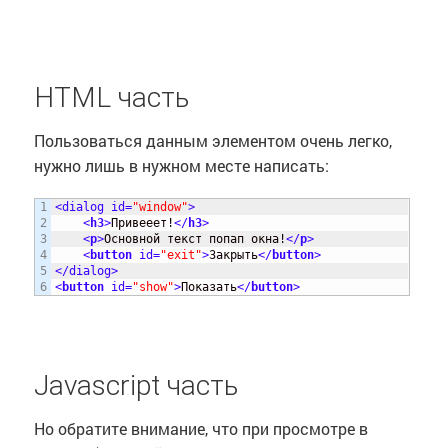
HTML часть
Пользоваться данным элементом очень легко,
нужно лишь в нужном месте написать:
1

<dialog 
id
=
"window"
>
2

<
h3
>
Привееет!
<
/
h3
>
3

<
p
>
Основной текст попап окна!
<
/
p
>
4

<
button
id
=
"exit"
>
Закрыть
<
/
button
>
5

<
/
dialog>
<
button
id
=
"show"
>
Показать
<
/
button
>
Javascript часть
Но обратите внимание, что при просмотре в