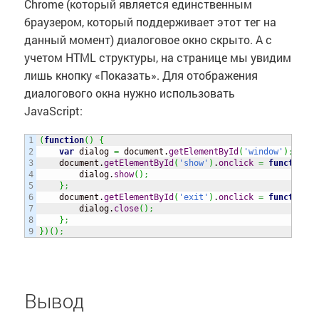
Chrome (который является единственным
браузером, который поддерживает этот тег на
данный момент) диалоговое окно скрыто. А с
учетом HTML структуры, на странице мы увидим
лишь кнопку «Показать». Для отображения
диалогового окна нужно использовать
JavaScript:
1

(
function
(
)
{
2

var
 dialog 
=
 document.
getElementById
(
'window'
)
;
3

    document.
getElementById
(
'show'
)
.
onclick
=
function
(
)
4

        dialog.
show
(
)
;
5

}
;
6

    document.
getElementById
(
'exit'
)
.
onclick
=
function
(
)
7

        dialog.
close
(
)
;
8

}
;
}
)
(
)
;
Вывод