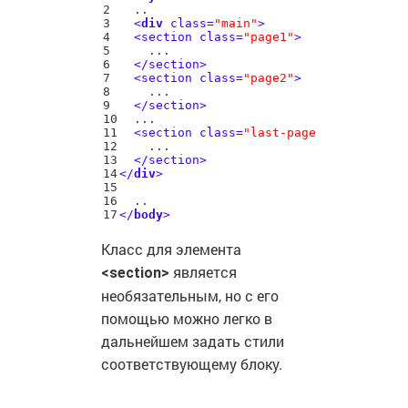
2

  ..

3

<
div
class
=
"main"
>
4

<section 
class
=
"page1"
>
5

    ...

6

<
/
section>
7

<section 
class
=
"page2"
>
8

    ...

9

<
/
section>
10

  ...

11

<section 
class
=
"last-page"
>
12

    ...

13

<
/
section>
14

<
/
div
>
15

16

<
/
body
>
Класс для элемента
является
<section>
необязательным, но с его
помощью можно легко в
дальнейшем задать стили
соответствующему блоку.