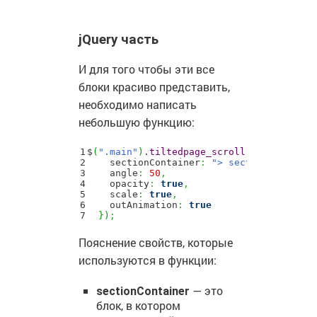
jQuery часть
И для того чтобы эти все
блоки красиво представить,
необходимо написать
небольшую функцию:
1

$
(
".main"
)
.
tiltedpage_scroll
(
{
2

    sectionContainer
:
"> section"
,
3

    angle
:
50
,
4

    opacity
:
true
,
5

    scale
:
true
,
6

    outAnimation
:
true
}
)
;
Пояснение свойств, которые
используются в функции:
— это
sectionContainer
блок, в котором