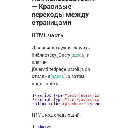
— Красивые
переходы между
страницами
HTML часть
Для начала нужно скачать
библиотеку jQuery(
здесь
) и
плагин
jQuery.tiltedpage_scroll.js со
стилями(
здесь
), а затем
подключить:
1

<
script
type
=
"text/javascript"
src
=
"http
2

<
script
type
=
"text/javascript"
src
=
"js/j
<
link
rel
=
"stylesheet"
type
=
"text/css"
h
HTML код следующий:
1

<
body
>