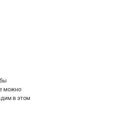
обы
де можно
адим в этом