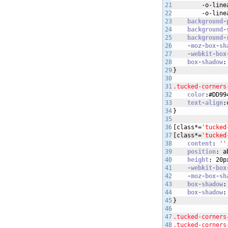
21

        -o-line
22

        -o-line
23

background-
24

background-
25

background-
26

-moz-box-sh
27

-webkit-box
28

box-shadow
:
29

}
30

31

.tucked-corners
32

color
:
#DD99
33

text-align
:
34

}
35

36

[
class
*=
'tucked
37

[
class
*=
'tucked
38

content
:
''
39

position
:
a
40

height
:
20p
41

-webkit-box
42

-moz-box-sh
43

box-shadow
:
44

box-shadow
:
45

}
46

47

.tucked-corners
48

.tucked-corners