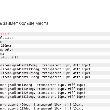
ь займет больше места:
-top
{
elative
;
x
;
200px
;
px
auto
;
px
;
color
:
#fff
;
-linear-gradient
(
45deg
,
transparent
10px
,
#fff
10px
)
,
-linear-gradient
(
135deg
,
transparent
10px
,
#fff
10px
)
,
-linear-gradient
(
225deg
,
transparent
10px
,
#fff
10px
)
,
-linear-gradient
(
315deg
,
transparent
10px
,
#fff
10px
)
;
near-gradient
(
45deg
,
transparent
10px
,
#fff
10px
)
,
near-gradient
(
135deg
,
transparent
10px
,
#fff
10px
)
,
near-gradient
(
225deg
,
transparent
10px
,
#fff
10px
)
,
near-gradient
(
315deg
,
transparent
10px
,
#fff
10px
)
;
ar-gradient
(
45deg
,
transparent
10px
,
#fff
10px
)
,
ar-gradient
(
135deg
,
transparent
10px
,
#fff
10px
)
,