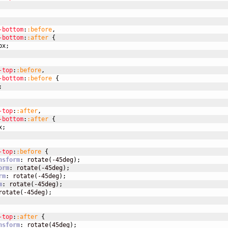
-bottom
:
:before
,
-bottom
:
:after 
{
px
;
-top
:
:before
,
-bottom
:
:before 
{
;
-top
:
:after
,
-bottom
:
:after 
{
x
;
-top
:
:before 
{
nsform
:
 rotate
(
-45deg
)
;
orm
:
 rotate
(
-45deg
)
;
rm
:
 rotate
(
-45deg
)
;
m
:
 rotate
(
-45deg
)
;
rotate
(
-45deg
)
;
-top
:
:after 
{
nsform
:
 rotate
(
45deg
)
;