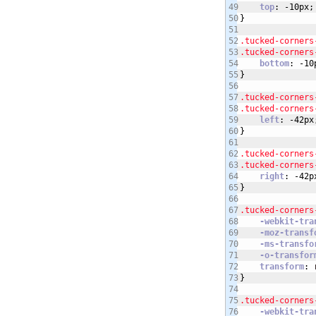
49

top
:
-10px
;
50

}
51

52

.tucked-corners
53

.tucked-corners
54

bottom
:
-10
55

}
56

57

.tucked-corners
58

.tucked-corners
59

left
:
-42px
60

}
61

62

.tucked-corners
63

.tucked-corners
64

right
:
-42p
65

}
66

67

.tucked-corners
68

-webkit-tra
69

-moz-transf
70

-ms-transfo
71

-o-transfor
72

transform
:
 
73

}
74

75

.tucked-corners
76

-webkit-tra