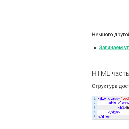
Немного другой
Загинаем уг
HTML част
Структура дос
1

<
div
class
=
"tuc
2

<
div
class
3

<
h1
>
Э
4

<
/
div
>
<
/
div
>