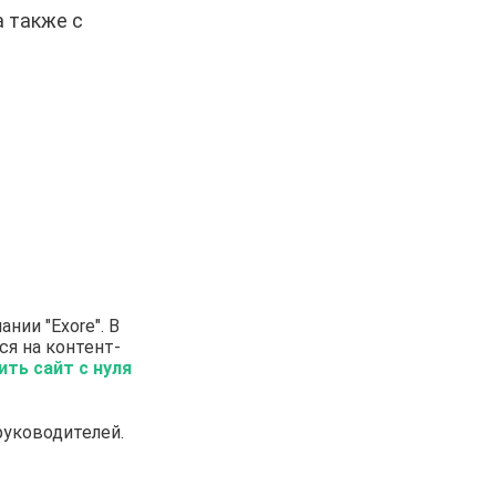
 также с
ании "Exore". В
ся на контент-
ить сайт с нуля
руководителей.