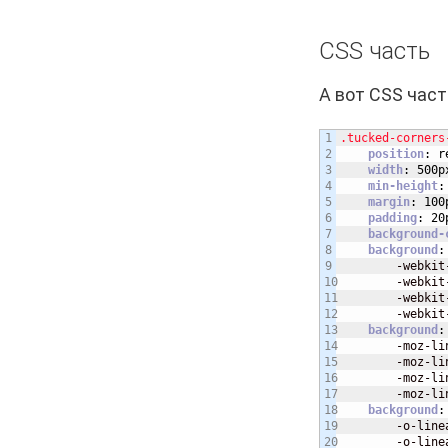
CSS часть
А вот CSS част
1

.tucked-corners
2

position
:
r
3

width
:
500p
4

min-height
:
5

margin
:
100
6

padding
:
20
7

background-
8

background
:
9

        -webkit
10

        -webkit
11

        -webkit
12

        -webkit
13

background
:
14

        -moz-li
15

        -moz-li
16

        -moz-li
17

        -moz-li
18

background
:
19

        -o-line
20

        -o-line