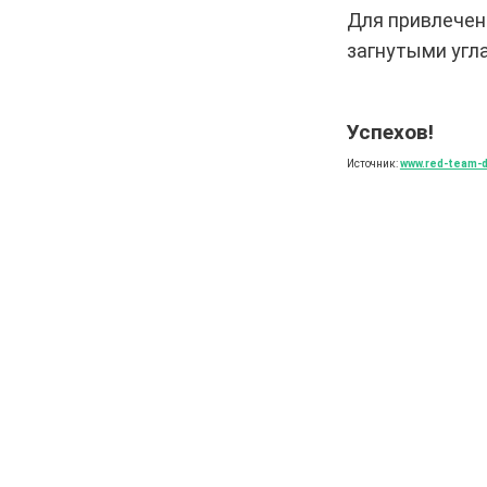
Для привлечен
загнутыми угла
Успехов!
Источник:
www.red-team-