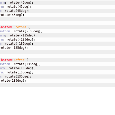
orm
:
 rotate
(
45deg
)
;
rm
:
 rotate
(
45deg
)
;
m
:
 rotate
(
45deg
)
;
rotate
(
45deg
)
;
-bottom
:
:before 
{
nsform
:
 rotate
(
-135deg
)
;
orm
:
 rotate
(
-135deg
)
;
rm
:
 rotate
(
-135deg
)
;
m
:
 rotate
(
-135deg
)
;
rotate
(
-135deg
)
;
-bottom
:
:after 
{
nsform
:
 rotate
(
135deg
)
;
orm
:
 rotate
(
135deg
)
;
rm
:
 rotate
(
135deg
)
;
m
:
 rotate
(
135deg
)
;
rotate
(
135deg
)
;