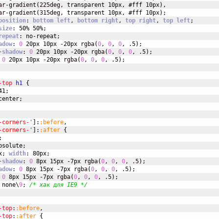
ar-gradient
(
225deg
,
transparent
10px
,
#fff
10px
)
,
ar-gradient
(
315deg
,
transparent
10px
,
#fff
10px
)
;
position
:
bottom
left
,
bottom
right
,
top
right
,
top
left
;
size
:
50%
50%
;
repeat
:
no-repeat
;
adow
:
0
20px
10px
-20px
 rgba
(
0
,
0
,
0
,
 .5
)
;
-shadow
:
0
20px
10px
-20px
 rgba
(
0
,
0
,
0
,
 .5
)
;
0
20px
10px
-20px
 rgba
(
0
,
0
,
0
,
 .5
)
;
-top
h1
{
41
;
center
;
-corners-'
]
:
:before
,
-corners-'
]
:
:after 
{
;
bsolute
;
x
;
width
:
80px
;
-shadow
:
0
8px
15px
-7px
 rgba
(
0
,
0
,
0
,
 .5
)
;
adow
:
0
8px
15px
-7px
 rgba
(
0
,
0
,
0
,
 .5
)
;
0
8px
15px
-7px
 rgba
(
0
,
0
,
0
,
 .5
)
;
none
\
9
;
/* хак для IE9 */
-top
:
:before
,
-top
:
:after 
{