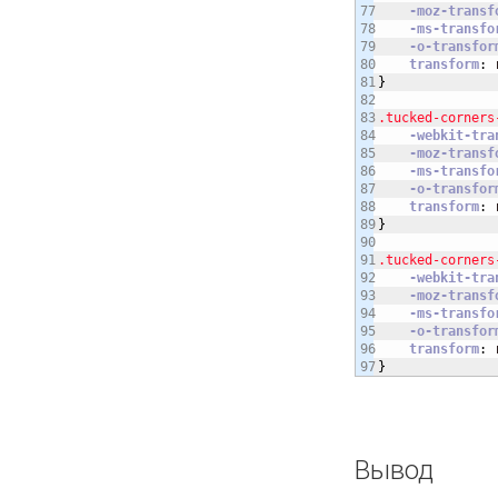
77

-moz-transf
78

-ms-transfo
79

-o-transfor
80

transform
:
 
81

}
82

83

.tucked-corners
84

-webkit-tra
85

-moz-transf
86

-ms-transfo
87

-o-transfor
88

transform
:
 
89

}
90

91

.tucked-corners
92

-webkit-tra
93

-moz-transf
94

-ms-transfo
95

-o-transfor
96

transform
:
 
}
Вывод