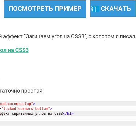
ПОСМОТРЕТЬ ПРИМЕР
СКАЧАТЬ
 эффект "Загинаем угол на CSS3", о котором я писал
ол на CSS3
ь
таточно простая:
ked-corners-top"
>
=
"tucked-corners-bottom"
>
ффект спрятанных углов на CSS3
<
/
h1
>